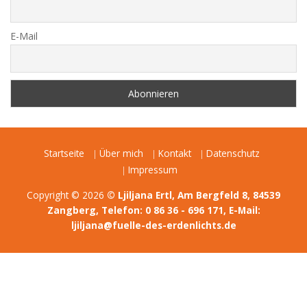
E-Mail
Startseite
Über mich
Kontakt
Datenschutz
Impressum
Copyright © 2026
© Ljiljana Ertl, Am Bergfeld 8, 84539
Zangberg, Telefon: 0 86 36 - 696 171, E-Mail:
ljiljana@fuelle-des-erdenlichts.de