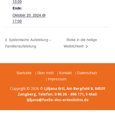
10:00
Ende:
Oktober 20, 2024 @
17:00
Reise in die heilige
Systemische Aufstellung –
Familienaufstellung
Weiblichkeit!
Startseite
Über mich
Kontakt
Datenschutz
Impressum
Copyright © 2026
© Ljiljana Ertl, Am Bergfeld 8, 84539
Zangberg, Telefon: 0 86 36 - 696 171, E-Mail:
ljiljana@fuelle-des-erdenlichts.de